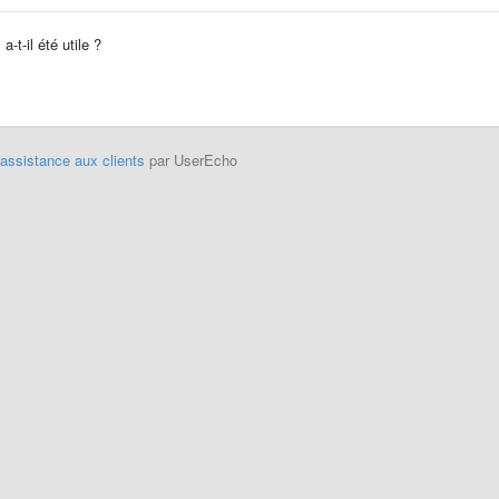
-t-il été utile ?
'assistance aux clients
par UserEcho