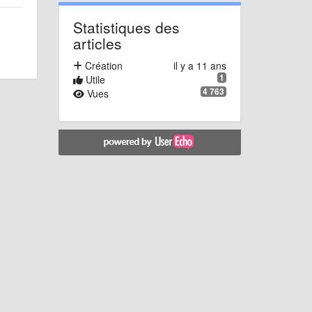
Statistiques des
articles
Création
il y a 11 ans
1
Utile
4 763
Vues